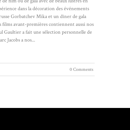
 de film ou de gala avec de beaux lustres en
xpérience dans la décoration des événements
t russe Gorbatchev Mika et un dîner de gala
nds films avant-premières contiennent aussi nos
 Gaultier a fait une sélection personnelle de
rc Jacobs a nos...
0 Comments