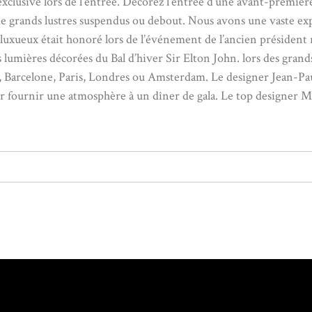
clusive lors de l’entrée. Décorez l’entrée d’une avant-première
 de grands lustres suspendus ou debout. Nous avons une vaste e
s luxueux était honoré lors de l’événement de l’ancien présiden
s lumières décorées du Bal d’hiver Sir Elton John. lors des gra
s, Barcelone, Paris, Londres ou Amsterdam. Le designer Jean-Paul
r fournir une atmosphère à un dîner de gala. Le top designer Ma