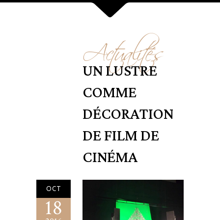
Actualités
UN LUSTRE
COMME
DÉCORATION
DE FILM DE
CINÉMA
OCT
18