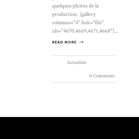
quelques photos de la
production. [gallery
columns="4" link="file"
ids="4670,4669,4671,4668"]...
READ MORE
Actualités
0 Comments