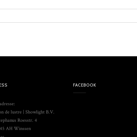
ESS
FACEBOOK
adresse:
on de lustre | Showlight B.V.
tephanus Roesstr. 4
45 AH Winssen
as