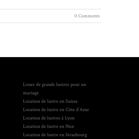
0 Comments
Louer de grands lustres pour un
mariage
Location de lustre en Suisse
Location de lustre en Côte d’Azur
Location de lustres à Lyon
Location de lustre en Nice
Location de lustre en Strasbourg