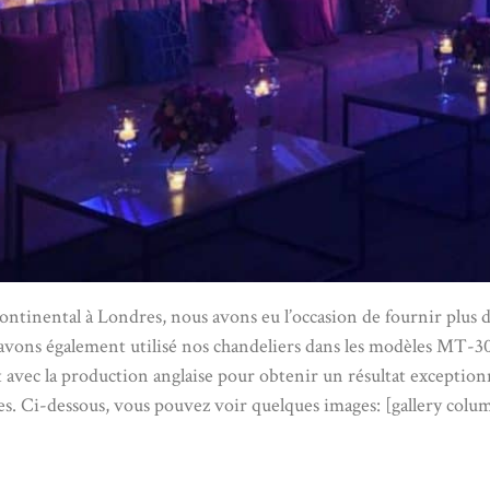
rcontinental à Londres, nous avons eu l’occasion de fournir plus 
 avons également utilisé nos chandeliers dans les modèles MT
 avec la production anglaise pour obtenir un résultat exceptionnel
es. Ci-dessous, vous pouvez voir quelques images: [gallery column