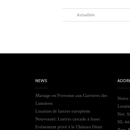
Actualités
NEWS
ADDR
Mariage en Provence aux Carrieres des
Notre 
Lumières
Locati
Location de lustres européens
Not. S
Nouveauté: Lustres cascade à louer
NL-66
Evénement privé à le Château Ditier
Pays-B