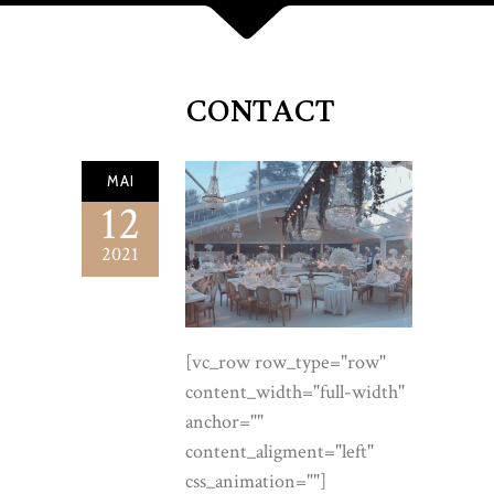
CONTACT
MAI
12
2021
[vc_row row_type="row"
content_width="full-width"
anchor=""
content_aligment="left"
css_animation=""]