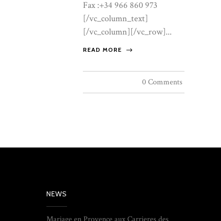
Fax :+34 966 860 973
[/vc_column_text]
[/vc_column][/vc_row]...
READ MORE
0 Comments
NEWS
Mariage en Provence aux Carrieres des