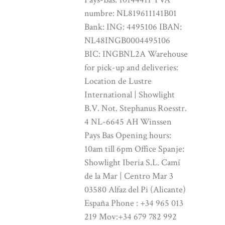
numbre: NL819611141B01
Bank: ING: 4495106 IBAN:
NL48INGB0004495106
BIC: INGBNL2A Warehouse
for pick-up and deliveries:
Location de Lustre
International | Showlight
B.V. Not. Stephanus Roesstr.
4 NL-6645 AH Winssen
Pays Bas Opening hours:
10am till 6pm Office Spanje:
Showlight Iberia S.L. Camí
de la Mar | Centro Mar 3
03580 Alfaz del Pi (Alicante)
España Phone : +34 965 013
219 Mov:+34 679 782 992