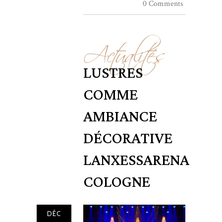
0 Comments
Actualités
LUSTRES
COMME
AMBIANCE
DÉCORATIVE
LANXESSARENA
COLOGNE
DÉC