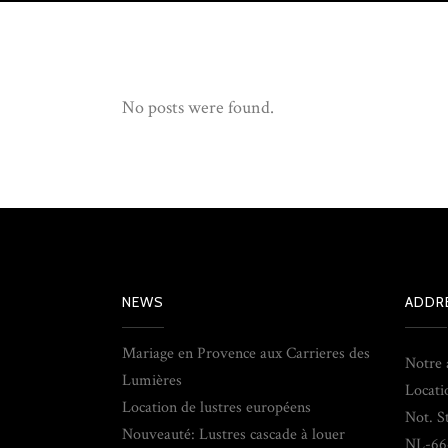
No posts were found.
NEWS
ADDR
Mariage en Provence aux Carrieres des
Notre 
Lumières
Locati
Location de lustres européens
Not. S
Nouveauté: Lustres cascade à louer
NL-66