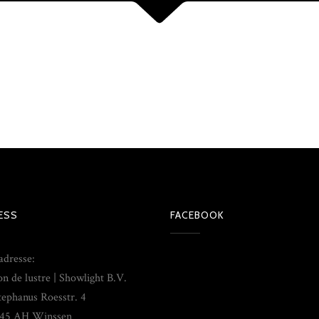
ESS
FACEBOOK
adresse:
on de lustre | Showlight B.V.
tephanus Roesstr. 4
45 AH Winssen