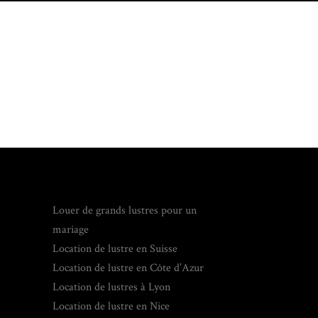
Louer de grands lustres pour un
mariage
Location de lustre en Suisse
Location de lustre en Côte d’Azur
Location de lustres à Lyon
Location de lustre en Nice