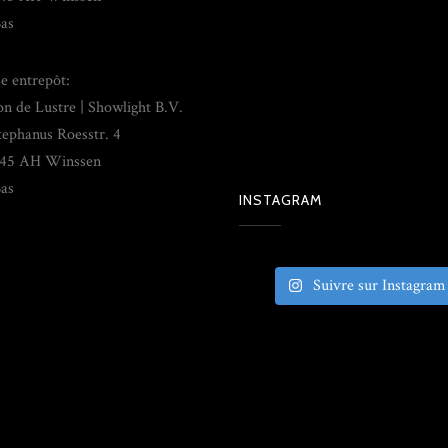
as
e entrepôt:
on de Lustre | Showlight B.V.
tephanus Roesstr. 4
45 AH Winssen
as
INSTAGRAM
Suivre sur Instagram