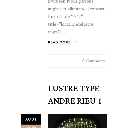
livraison Nous parlons
anglais et allemand. [contact-
form-7 id="7747"
title="locationdelustre
from"]...
READ MORE
0 Comments
LUSTRE TYPE
ANDRE RIEU 1
AOÛT