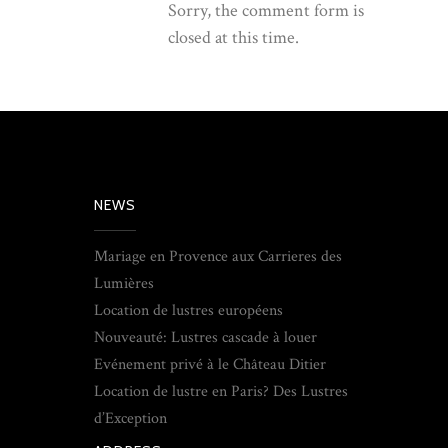
Sorry, the comment form is
closed at this time.
NEWS
Mariage en Provence aux Carrieres des
Lumières
Location de lustres européens
Nouveauté: Lustres cascade à louer
Evénement privé à le Château Ditier
Location de lustre en Paris? Des Lustres
d’Exception